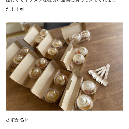
た！！🙌
さすが👏✨